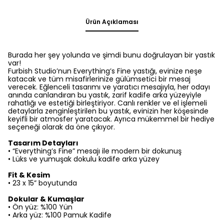
Ürün Açıklaması
Burada her şey yolunda ve şimdi bunu doğrulayan bir yastık
var!
Furbish Studio’nun Everything’s Fine yastığı, evinize neşe
katacak ve tüm misafirlerinize gülümsetici bir mesaj
verecek. Eğlenceli tasarımı ve yaratıcı mesajıyla, her odayı
anında canlandıran bu yastık, zarif kadife arka yüzeyiyle
rahatlığı ve estetiği birleştiriyor. Canlı renkler ve el işlemeli
detaylarla zenginleştirilen bu yastık, evinizin her köşesinde
keyifli bir atmosfer yaratacak. Ayrıca mükemmel bir hediye
seçeneği olarak da öne çıkıyor.
Tasarım Detayları
•
“Everything’s Fine” mesajı ile modern bir dokunuş
•
Lüks ve yumuşak dokulu kadife arka yüzey
Fit & Kesim
• 23 x 15” boyutunda
Dokular & Kumaşlar
• Ön yüz: %100 Yün
• Arka yüz: %100 Pamuk Kadife