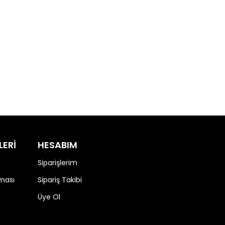
LERİ
HESABIM
Siparişlerim
nması
Sipariş Takibi
Üye Ol