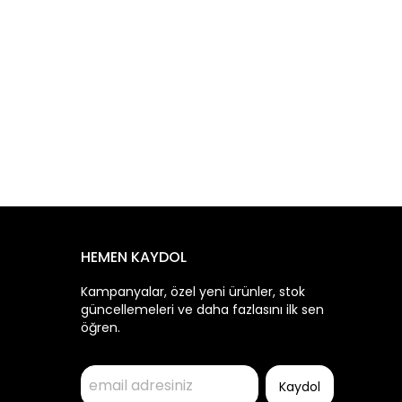
HEMEN KAYDOL
Kampanyalar, özel yeni ürünler, stok
güncellemeleri ve daha fazlasını ilk sen
öğren.
Kaydol