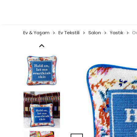
Ev & Yaşam
Ev Tekstili
Salon
Yastık
Ov