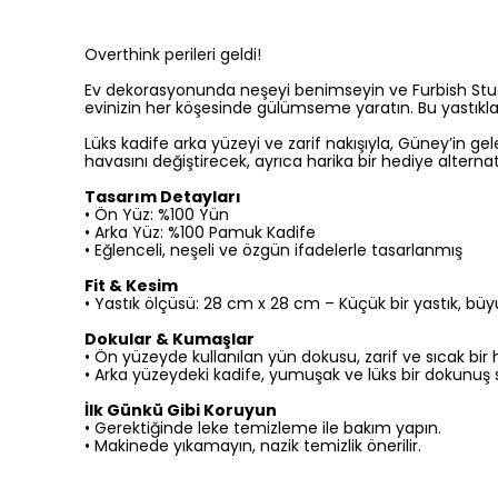
Overthink perileri geldi!
Ev dekorasyonunda neşeyi benimseyin ve Furbish Studio’n
evinizin her köşesinde gülümseme yaratın. Bu yastıkla
Lüks kadife arka yüzeyi ve zarif nakışıyla, Güney’in gel
havasını değiştirecek, ayrıca harika bir hediye alternati
Tasarım Detayları
• Ön Yüz: %100 Yün
•
Arka Yüz: %100 Pamuk Kadife
•
Eğlenceli, neşeli ve özgün ifadelerle tasarlanmış
Fit & Kesim
• Yastık ölçüsü: 28 cm x 28 cm – Küçük bir yastık, büyü
Dokular & Kumaşlar
•
Ön yüzeyde kullanılan yün dokusu, zarif ve sıcak bir h
•
Arka yüzeydeki kadife, yumuşak ve lüks bir dokunuş 
İlk Günkü Gibi Koruyun
•
Gerektiğinde leke temizleme ile bakım yapın.
•
Makinede yıkamayın, nazik temizlik önerilir.