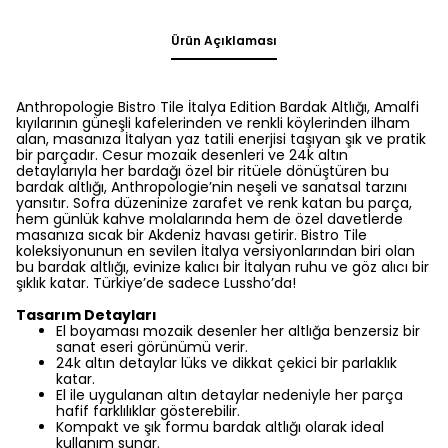
Ürün Açıklaması
Anthropologie Bistro Tile İtalya Edition Bardak Altlığı, Amalfi
kıyılarının güneşli kafelerinden ve renkli köylerinden ilham
alan, masanıza İtalyan yaz tatili enerjisi taşıyan şık ve pratik
bir parçadır. Cesur mozaik desenleri ve 24k altın
detaylarıyla her bardağı özel bir ritüele dönüştüren bu
bardak altlığı, Anthropologie’nin neşeli ve sanatsal tarzını
yansıtır. Sofra düzeninize zarafet ve renk katan bu parça,
hem günlük kahve molalarında hem de özel davetlerde
masanıza sıcak bir Akdeniz havası getirir. Bistro Tile
koleksiyonunun en sevilen İtalya versiyonlarından biri olan
bu bardak altlığı, evinize kalıcı bir İtalyan ruhu ve göz alıcı bir
şıklık katar. Türkiye’de sadece Lussho’da!
Tasarım Detayları
El boyaması mozaik desenler her altlığa benzersiz bir
sanat eseri görünümü verir.
24k altın detaylar lüks ve dikkat çekici bir parlaklık
katar.
El ile uygulanan altın detaylar nedeniyle her parça
hafif farklılıklar gösterebilir.
Kompakt ve şık formu bardak altlığı olarak ideal
kullanım sunar.