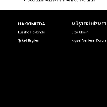
Doğrudan yüksek nem ve ısıdan koruyun
HAKKIMIZDA
MÜŞTERİ HİZMET
Lussho Hakkında
Bize Ulaşın
Şirket Bilgileri
Kişisel Verilerin Koru