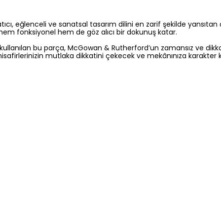
ı, eğlenceli ve sanatsal tasarım dilini en zarif şekilde yansıtan ço
a hem fonksiyonel hem de göz alıcı bir dokunuş katar.
 kullanılan bu parça, McGowan & Rutherford’un zamansız ve dikkat çe
safirlerinizin mutlaka dikkatini çekecek ve mekânınıza karakter k