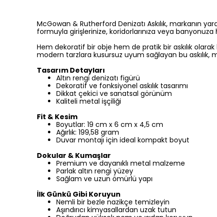
McGowan & Rutherford Denizatı Askılık, markanın yaratıc
formuyla girişlerinize, koridorlarınıza veya banyonuz
Hem dekoratif bir obje hem de pratik bir askılık olarak
modern tarzlara kusursuz uyum sağlayan bu askılık, mi
Tasarım Detayları
Altın rengi denizatı figürü
Dekoratif ve fonksiyonel askılık tasarımı
Dikkat çekici ve sanatsal görünüm
Kaliteli metal işçiliği
Fit & Kesim
Boyutlar: 19 cm x 6 cm x 4,5 cm
Ağırlık: 199,58 gram
Duvar montajı için ideal kompakt boyut
Dokular & Kumaşlar
Premium ve dayanıklı metal malzeme
Parlak altın rengi yüzey
Sağlam ve uzun ömürlü yapı
İlk Günkü Gibi Koruyun
Nemli bir bezle nazikçe temizleyin
Aşındırıcı kimyasallardan uzak tutun